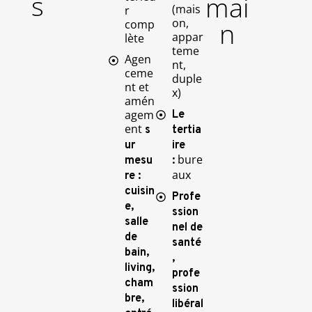
s
mai
(mais
r
on,
n
comp
appar
lète
teme
Agen
nt,
ceme
duple
nt et
x)
amén
agem
Le
ent
s
tertia
ur
ire
bure
mesu
:
aux
re :
cuisin
Profe
e,
ssion
salle
nel de
de
santé
bain,
,
living,
profe
cham
ssion
bre,
libéral