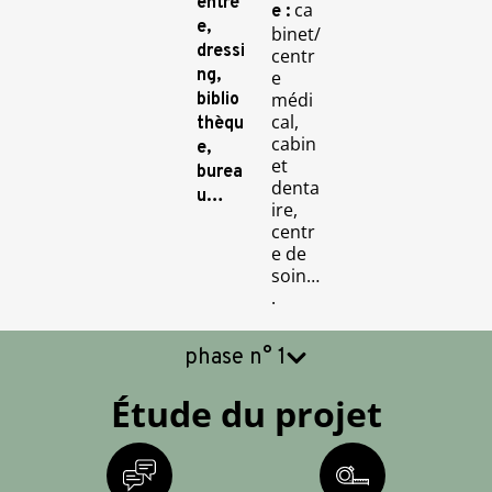
entré
ca
e :
e,
binet/
dressi
centr
ng,
e
médi
biblio
cal,
thèqu
cabin
e,
et
burea
denta
u…
ire,
centr
e de
soin…
.
phase n° 1
Étude du projet